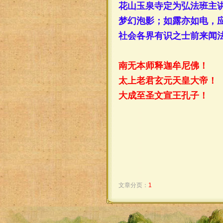
花山玉泉寺定为弘法班主
梦幻泡影；如露亦如电，应
社会各界有识之士前来闻
南无本师释
迦牟尼佛
！
太上老君玄元天皇大帝！
大成至圣文宣王孔子！
文章分页：
1