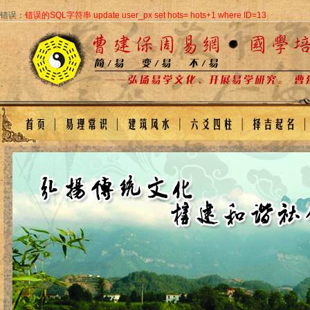
错误：
错误的SQL字符串 update user_px set hots= hots+1 where ID=13