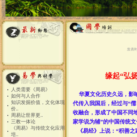
发表时
缘起“弘
人类需要《周易》
华夏文化历史久远，
影
如何与人合作
知识发掘价值，文化体现
代传入我国后，经过与“
价..
收融合，形成了中国不同地
周易让世界更..
家学说为辅”的中国传统文
三教一体论
《周易》与传统文化应用
《
易
经》上说：“积善之
培..