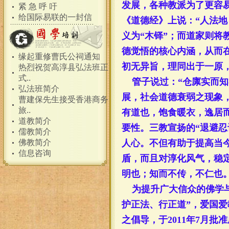
发展，各种教派为了更容
紧 急 呼 吁
给国际易联的一封信
《道德经》上说：“人法地
义为“木铎”；而道家则将
德觉悟的
核心
内涵，从而
缘起重修曹氏公祠通知
初无异旨，理同出于一原
热烈祝贺高淳县弘法班正
式..
管子
说过：
“
仓廪实而知
弘法班简介
展，社会道德衰弱之现象
曹建保先生接受香港商务
旅..
有道也，饱食暖衣，逸居
道教简介
要性。三教宣扬的“退避忍
儒教简介
佛教简介
人心。不但有助于提高当
信息咨询
盾，而且对淳化风气，稳
明也；知而不传，不仁也。
为
提升广大信众的佛学
护正法、行正道”，
爱国爱
之倡导，
于
2011
年
7
月批准